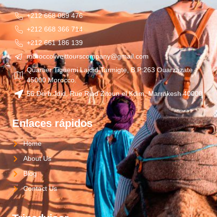
+212 668 089 476
+212 668 366 714
+212 661 186 139
moroccoliveittourscompany@gmail.com
Quartier Tiguemi Lajdid Tarmigte, B.P:263 Ouarzazate
45000 Morocco.
56 Derb Jdid, Rue Riad Zitoun el Kdim, Marrakesh 40000
Enlaces rápidos
Home
About Us
Blog
Contact Us