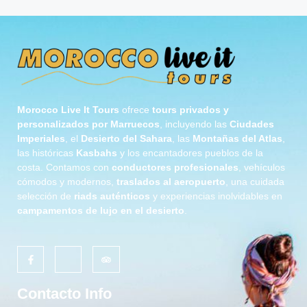
Morocco Live It Tours
ofrece
tours privados y
personalizados por Marruecos
, incluyendo las
Ciudades
Imperiales
, el
Desierto del Sahara
, las
Montañas del Atlas
,
las históricas
Kasbahs
y los encantadores pueblos de la
costa. Contamos con
conductores profesionales
, vehículos
cómodos y modernos,
traslados al aeropuerto
, una cuidada
selección de
riads auténticos
y experiencias inolvidables en
campamentos de lujo en el desierto
.
Contacto Info