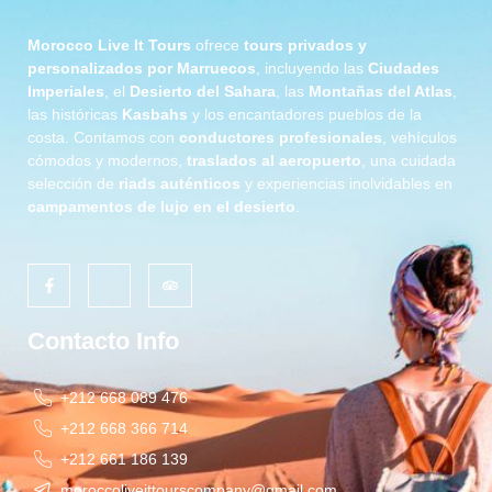
Morocco Live It Tours
ofrece
tours privados y
personalizados por Marruecos
, incluyendo las
Ciudades
Imperiales
, el
Desierto del Sahara
, las
Montañas del Atlas
,
las históricas
Kasbahs
y los encantadores pueblos de la
costa. Contamos con
conductores profesionales
, vehículos
cómodos y modernos,
traslados al aeropuerto
, una cuidada
selección de
riads auténticos
y experiencias inolvidables en
campamentos de lujo en el desierto
.
Contacto Info
+212 668 089 476
+212 668 366 714
+212 661 186 139
moroccoliveittourscompany@gmail.com