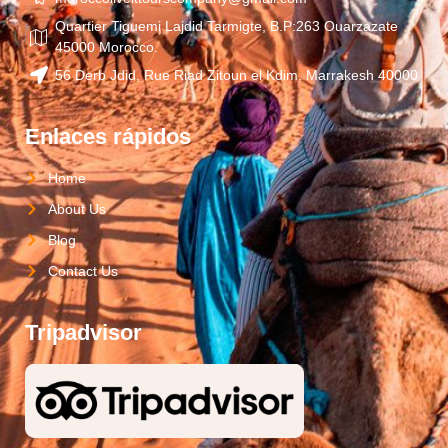
Quartier Tiguemi Lajdid Tarmigte, B.P:263 Ouarzazate
45000 Morocco.
56 Derb Jdid, Rue Riad Zitoun el Kdim, Marrakesh 40000
Enlaces rápidos
Home
About Us
Blog
Contact Us
Tripadvisor